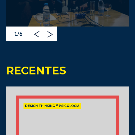
1
/
6
RECENTES
DESIGN THINKING // PSICOLOGIA