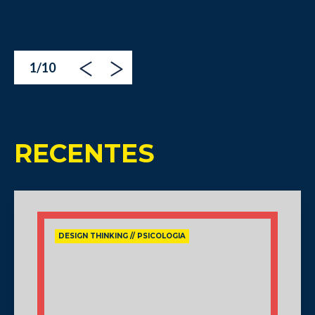
1
/
10
RECENTES
DESIGN THINKING // PSICOLOGIA