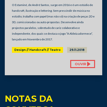
O Estaminé, de André Santos, surge em 2016 e é um estúdio de
handcraft, ilustração e lettering. Sem prescindir de música no
estúdio, trabalha com papel (mas não só) na criação de peças 2D e
3D, comissionadas ou auto-propostas. Desenvolve ainda
projectos paralelos, sobretudo de cariz colaborativo e
independente, dos quais se destaca o jogo “A Aldeia adormece”,
lançado em Novembro de 2017.
Design // Handcraft // Teatro
29.11.2018
OUVIR
NOTAS DA